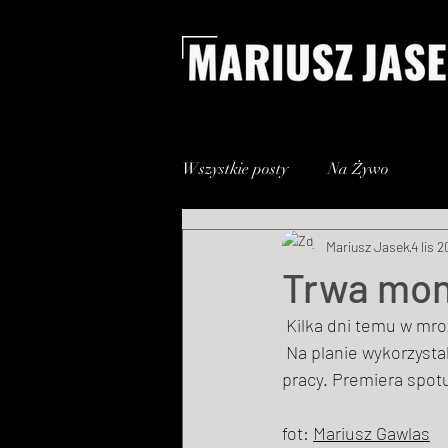
Wszystkie posty
Na Żywo
Mariusz Jasek
4 lis 2
Trwa mon
 Kilka dni temu w mro
 Na planie wykorzystaliśmy Sony Fs7, całość została nagrana w 4K, już niebawem efekty naszej 
pracy. Premiera spot
fot: 
Mariusz Gawlas