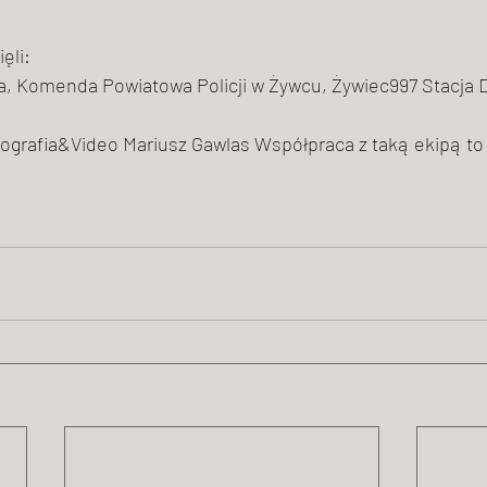
ęli:
a
, Komenda Powiatowa Policji w Żywcu, 
Żywiec997
Stacja 
tografia&Video Mariusz Gawlas
 Współpraca z taką ekipą to