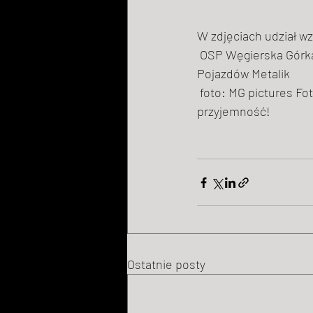
W zdjęciach udział wzi
OSP Węgierska Górk
Pojazdów Metalik
 foto: 
MG pictures Fo
przyjemność! 
Ostatnie posty