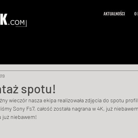
AKTUALNOŚCI
O 
019
taż spotu!
źny wieczór nasza ekipa realizowała zdjęcia do spotu profi
u już niebawem! 