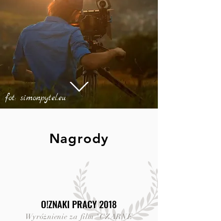
fot: simonpytel.eu
Nagrody
O!ZNAKI PRACY 2018
Wyróżnienie za film "CZARNE