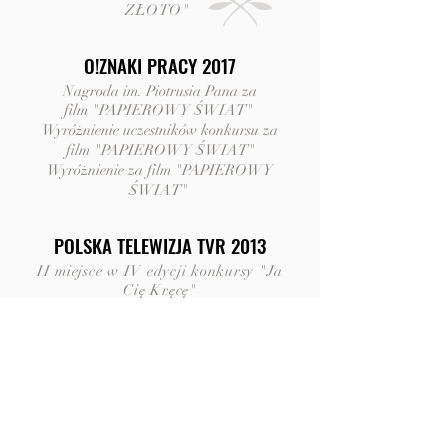
ZŁOTO"
O!ZNAKI PRACY 2017
Nagroda im. Piotrusia Pana za
film "PAPIEROWY ŚWIAT"
Wyróżnienie uczestników konkursu za
film "PAPIEROWY ŚWIAT"
Wyróżnienie za film "PAPIEROWY
ŚWIAT"
POLSKA TELEWIZJA TVR 2013
II miejsce w IV edycji konkursy "Ja
Cię Kręcę"
XVI "TYDZIEŃ ZIEMI" 2009
Wyróżnienie w konkursie filmowym
pt: "Ochrona środowiska w mojej
gminie"